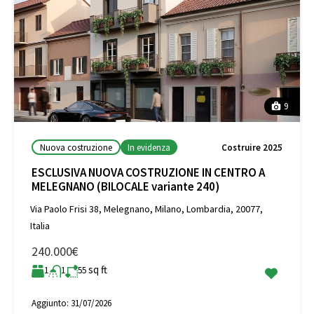
9
Nuova costruzione
In evidenza
Costruire 2025
ESCLUSIVA NUOVA COSTRUZIONE IN CENTRO A
MELEGNANO (BILOCALE variante 240)
Via Paolo Frisi 38, Melegnano, Milano, Lombardia, 20077,
Italia
240.000€
sq ft
1
1
55
Aggiunto:
31/07/2026