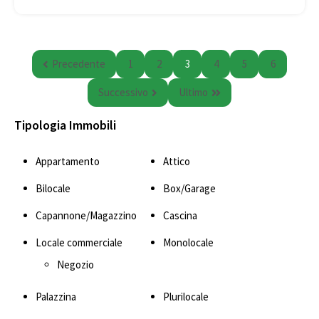
Precedente
1
2
3
4
5
6
Successivo
Ultimo
Tipologia Immobili
Appartamento
Attico
Bilocale
Box/Garage
Capannone/Magazzino
Cascina
Locale commerciale
Monolocale
Negozio
Palazzina
Plurilocale