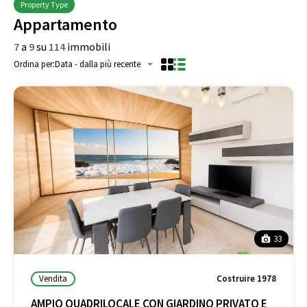
Property Type
Appartamento
7
a
9
su
114
immobili
Ordina per:
Data - dalla più recente
33
Vendita
Costruire 1978
AMPIO QUADRILOCALE CON GIARDINO PRIVATO E