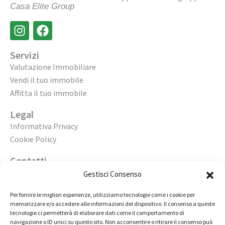
Casa Elite Group
Servizi
Valutazione Immobiliare
Vendi il tuo immobile
Affitta il tuo immobile
Legal
Informativa Privacy
Cookie Policy
Contatti
Apri un’agenzia
Gestisci Consenso
Lavora con noi
Per fornire le migliori esperienze, utilizziamo tecnologie come i cookie per
memorizzare e/o accedere alle informazioni del dispositivo. Il consenso a queste
02 98236472
tecnologie ci permetterà di elaborare dati come il comportamento di
navigazione o ID unici su questo sito. Non acconsentire o ritirare il consenso può