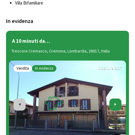
Villa Bifamiliare
In evidenza
A 10 minuti da…
E
Trescore Cremasco, Cremona, Lombardia, 26017, Italia
Vi
Vendita
In evidenza
Costruire 2007