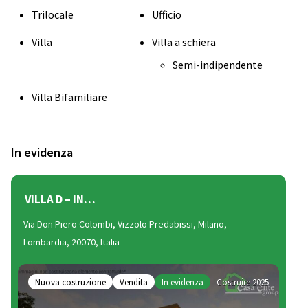
Trilocale
Ufficio
Villa
Villa a schiera
Semi-indipendente
Villa Bifamiliare
In evidenza
VILLA D – IN…
ES
Via Don Piero Colombi, Vizzolo Predabissi, Milano,
Via 
Lombardia, 20070, Italia
N
Nuova costruzione
Vendita
In evidenza
Costruire 2025