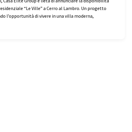
, Casa Elite Group è lieta di annunciare la disponibilità
residenziale “Le Ville” a Cerro al Lambro. Un progetto
do l’opportunità di vivere in una villa moderna,