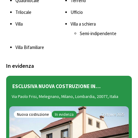
Quadrilocale
Terreno
Trilocale
Ufficio
Villa
Villa a schiera
Semi-indipendente
Villa Bifamiliare
In evidenza
ESCLUSIVA NUOVA COSTRUZIONE IN…
V
Via Paolo Frisi, Melegnano, Milano, Lombardia, 20077, Italia
V
Lo
Nuova costruzione
In evidenza
Costruire 2025