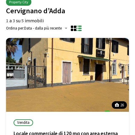
Property City
Cervignano d’Adda
1
a
3
su
5
immobili
Ordina per:
Data - dalla più recente
26
Vendita
Locale commerciale di 120 mq con area esterna