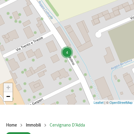
4
+
−
Leaflet
| ©
OpenStreetMap
Home
Immobili
Cervignano D’Adda