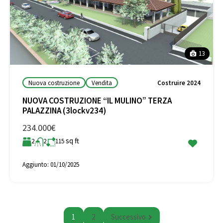
13
Nuova costruzione
Vendita
Costruire 2024
NUOVA COSTRUZIONE “IL MULINO” TERZA
PALAZZINA (3lockv234)
234.000€
sq ft
2
2
115
Aggiunto:
01/10/2025
1
2
Successivo