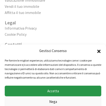
Valutazione Immobiliare
Vendi il tuo immobile
Affitta il tuo immobile
Legal
Informativa Privacy
Cookie Policy
Contatti
Apri un’agenzia
Gestisci Consenso
Lavora con noi
Per fornire le migliori esperienze, utilizziamo tecnologie come i cookie per
memorizzare e/o accedere alle informazioni del dispositivo. Il consenso a queste
02 98236472
tecnologie ci permetterà di elaborare dati come il comportamento di
navigazione o ID unici su questo sito. Non acconsentire o ritirare il consenso può
info@immobiliarecasaelite.it
influire negativamente su alcune caratteristiche e funzioni.
Contatti e sedi
Accetta
Nega