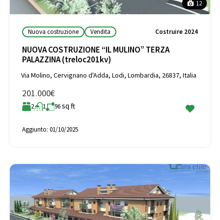
12
Nuova costruzione
Vendita
Costruire 2024
NUOVA COSTRUZIONE “IL MULINO” TERZA
PALAZZINA (treloc201kv)
Via Molino, Cervignano d'Adda, Lodi, Lombardia, 26837, Italia
201.000€
sq ft
2
1
96
Aggiunto:
01/10/2025