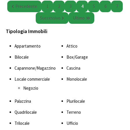
Precedente
1
2
3
4
5
6
7
Successivo
Ultimo
Tipologia Immobili
Appartamento
Attico
Bilocale
Box/Garage
Capannone/Magazzino
Cascina
Locale commerciale
Monolocale
Negozio
Palazzina
Plurilocale
Quadrilocale
Terreno
Trilocale
Ufficio