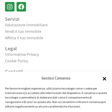
Servizi
Valutazione Immobiliare
Vendi il tuo immobile
Affitta il tuo immobile
Legal
Informativa Privacy
Cookie Policy
Contatti
Apri un’agenzia
Gestisci Consenso
Lavora con noi
Per fornire le migliori esperienze, utilizziamo tecnologie come i cookie per
memorizzare e/o accedere alle informazioni del dispositivo. Il consenso a queste
02 98236472
tecnologie ci permetterà di elaborare dati come il comportamento di
navigazione o ID unici su questo sito. Non acconsentire o ritirare il consenso può
info@immobiliarecasaelite.it
influire negativamente su alcune caratteristiche e funzioni.