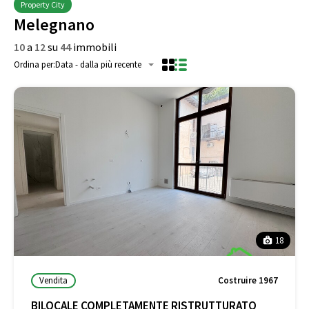
Property City
Melegnano
10
a
12
su
44
immobili
Ordina per:
Data - dalla più recente
18
Vendita
Costruire 1967
BILOCALE COMPLETAMENTE RISTRUTTURATO