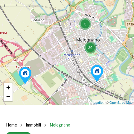
3
39
+
−
Leaflet
| ©
OpenStreetMap
Home
Immobili
Melegnano