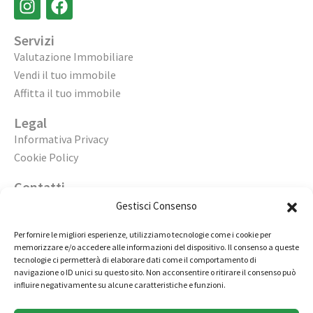
Servizi
Valutazione Immobiliare
Vendi il tuo immobile
Affitta il tuo immobile
Legal
Informativa Privacy
Cookie Policy
Contatti
Apri un’agenzia
Gestisci Consenso
Lavora con noi
Per fornire le migliori esperienze, utilizziamo tecnologie come i cookie per
memorizzare e/o accedere alle informazioni del dispositivo. Il consenso a queste
02 98236472
tecnologie ci permetterà di elaborare dati come il comportamento di
navigazione o ID unici su questo sito. Non acconsentire o ritirare il consenso può
info@immobiliarecasaelite.it
influire negativamente su alcune caratteristiche e funzioni.