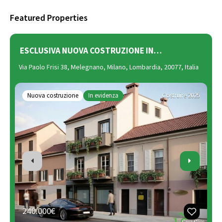
Featured Properties
ESCLUSIVA NUOVA COSTRUZIONE IN…
V
Via Paolo Frisi 38, Melegnano, Milano, Lombardia, 20077, Italia
Vi
Lo
Nuova costruzione
In evidenza
Costruire 2025
240.000€