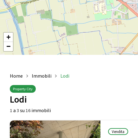
+
−
Home
Immobili
Lodi
Property City
Lodi
1
a
3
su
16
immobili
Vendita