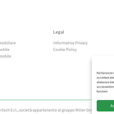
Legal
mobiliare
Informativa Privacy
mobile
Cookie Policy
mmobile
Per fornire l
accedere alle
elaborare dat
acconsentire 
funzioni.
A
tech S.r.l., società appartenente al gruppo Miller Group - Tutti i dir