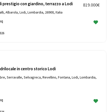
di prestigio con giardino, terrazzo a Lodi
819.000€
lli, Albarola, Lodi, Lombardia, 26900, Italia
mq
026
rilocale in centro storico Lodi
bre, Serravalle, Selvagreca, Revellino, Fontana, Lodi, Lombardia,
mq
026