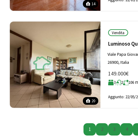
14
Vendita
Luminoso Quad
Viale Papa Giova
26900, Italia
149.000€
3
2
106
Aggiunto:
22/05/2
20
1
2
3
4