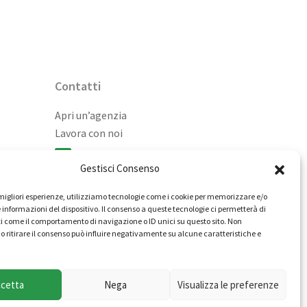
Contatti
Apri un’agenzia
Lavora con noi
02 98236472
Gestisci Consenso
info@immobiliarecasaelite.it
e migliori esperienze, utilizziamo tecnologie come i cookie per memorizzare e/o
Contatti e sedi
 informazioni del dispositivo. Il consenso a queste tecnologie ci permetterà di
i come il comportamento di navigazione o ID unici su questo sito. Non
o ritirare il consenso può influire negativamente su alcune caratteristiche e
ccetta
Nega
Visualizza le preferenze
itti riservati