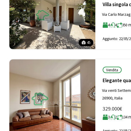
Villa singola 
Via Carlo Marzaga
4
4
350
Aggiunto:
22/05/2
45
Vendita
Elegante quad
Via venti Settem
26900, Italia
329.000€
3
2
134
Aggiunto:
22/05/2